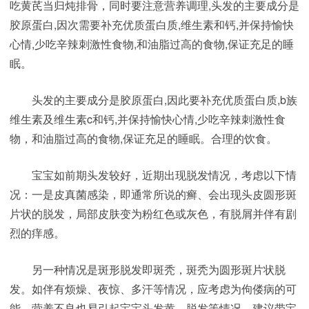
吃黄芪当归炖排骨，同时要注意营养调理,头发的主要成分是
胶原蛋白,因次需要补充优质蛋白质,维生素和钙,并保持愉快
心情,少吃辛辣刺激性食物,和油脂过高的食物,保证充足的睡
眠。
头发的主要成分是胶原蛋白,因此要补充优质蛋白质,b族
维生素及维生素c和钙,并保持愉快心情,少吃辛辣刺激性食
物，和油脂过高的食物,保证充足的睡眠。合理的饮食。
宝宝如前期头发较好，近期出现脱发情况，考虑以下情
况：一是皮真菌感染，即通常所说的癣、会出现头皮圆形斑
片状的脱发，局部皮肤变为粉红色或灰色，有脱屑并伴有剧
烈的痒感。
另一种情况是斑形脱发即斑秃，斑秃为圆形斑片状脱
发。如伴有烦燥、夜惊、多汗等情况，应考虑为佝偻病的可
能。营养不良也易引起宝宝头发黄，脱发等情况。建议带宝