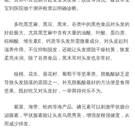
宝到医院做个测评检查以明确诊断。
多吃黑芝麻、黑豆、黑米。谷类中的黑色食品对头发的
好处极大。尤其黑芝麻中含有大量的油酸、叶酸、蛋白质、
棕榈酸、维生素E、钙质等头发所需微量成分。对头皮起到
滋养作用。不仅抑制脱发，还能让头发摆脱干燥枯黄，恢复
柔亮水润。除了谷类食品，黑木耳对头发也非常好。
核桃、花生、葵花籽、葡萄干等坚果类。胱氨酸缺乏是
导致头发脱落的原因之一。补充胱氨酸最好的方法便是食用
坚果。既好吃又对头发好，一举两得何乐不为。
紫菜、海带、蛤肉等海产品。碘元素可以刺激甲状腺分
泌腺素，甲状腺素能让头发乌黑秀美，增强发根强健度，从
而减少掉发。