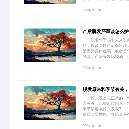
2024-01-10
产后脱发严重该怎么护
脱发对于很多人来说并
妇，很多女性产后会出现
是因为身体虚弱，或者是
脱落。产后头发比较油，也容
2024-01-10
脱发原来和季节有关，
掉头发是很正常的一件
素有关，比如遗传因素、
季节最容易掉头发呢? 
白质明显增多。春风又是多.
2024-01-10