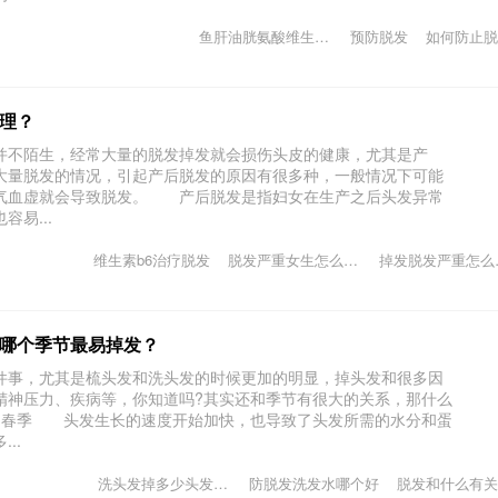
鱼肝油胱氨酸维生素b6治脱发
预防脱发
如何防止脱
理？
不陌生，经常大量的脱发掉发就会损伤头皮的健康，尤其是产
大量脱发的情况，引起产后脱发的原因有很多种，一般情况下可能
气血虚就会导致脱发。 产后脱发是指妇女在生产之后头发异常
易...
维生素b6治疗脱发
脱发严重女生怎么调理
掉发
哪个季节最易掉发？
事，尤其是梳头发和洗头发的时候更加的明显，掉头发和很多因
精神压力、疾病等，你知道吗?其实还和季节有很大的关系，那什么
春季 头发生长的速度开始加快，也导致了头发所需的水分和蛋
..
洗头发掉多少头发正常
防脱发洗发水哪个好
脱发和什么有关