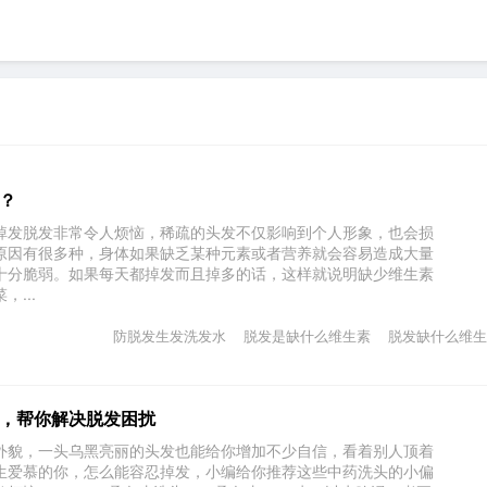
？
掉发脱发非常令人烦恼，稀疏的头发不仅影响到个人形象，也会损
原因有很多种，身体如果缺乏某种元素或者营养就会容易造成大量
十分脆弱。如果每天都掉发而且掉多的话，这样就说明缺少维生素
...
防脱发生发洗发水
脱发是缺什么维生素
脱发缺什么维生
，帮你解决脱发困扰
貌，一头乌黑亮丽的头发也能给你增加不少自信，看着别人顶着
生爱慕的你，怎么能容忍掉发，小编给你推荐这些中药洗头的小偏