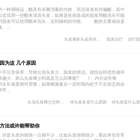
一种调味品，醋具有杀菌消毒的功效，而且味道有些偏酸，其中
以尝试用一些醋来清洗头发，如果是疾病造成的脱发用醋洗头可能
的脱发可以使用醋来洗头，达到辅助的功效。 醋的主要成份是
...
头皮屑多头皮痒掉头发该怎么治
脱发治疗
治疗脱
因为这 几个原因
不注意保养，导致出现头发少，脱发的情况。就怕这样恶性循环
越来越少。那么头发稀少到底是怎么回事呢? 1、内分泌失衡
的生长速度相对变慢，如果雌激素在一定时期内处于不足状态则会
...
头顶头发稀少怎样植发
掉头发多是什么原因
掉头发是什么原
方法或许能帮助你
但是头发的烦恼一点都不少，比如头发很细很少，看起来也非常