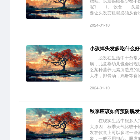
糟糕。头发很细很少都不
呢? 1、 饮食 头发
要让头发变粗就必须从食物中
2024-01-10
小孩掉头发多吃什么好
脱发在生活中十分常见
病，儿童婴幼儿也会出现
乏某种营养元素所造成的
大枣，排骨汤，鸡肝等食物的
2024-01-10
秋季应该如何预防脱发
在现实生活中很多人到
大原因，秋季天气比较干
发在饮食上可以多吃一些
象，一般不用担心。脱发的.