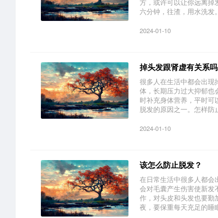
方，或许可以让你远离掉
六分钟，往渣，用水洗发。可
2024-01-10
掉头发跟肾虚有关系吗
很多人在生活中都会出现
体，长期压力过大抑郁也
时补充身体营养，平时可
脱发的原因之一。怎样防止脱
2024-01-10
该怎么防止脱发？
在日常生活中很多人都会
会对毛囊产生伤害使新发
作，对头皮和头发也要勤
夜，要保重每天充足的睡眠，