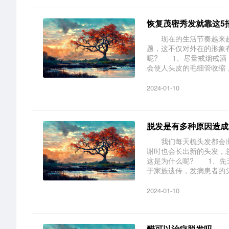
恢复茂密秀发就靠这5
现在的生活节奏越来越
题，这不仅对外在的形象
呢? 1、尽量戒烟戒酒
会使人头皮的毛细管收缩，影
2024-01-10
脱发是有多种原因造成
我们每天梳头发都会出
谢时也会长出新的头发，
这是为什么呢? 1、先
于家族遗传，发病患者的头发
2024-01-10
醋可以治疗脱发吗