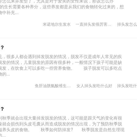
好怎么来弄发型了，尤其是对于爱美的女性来说，那该怎么办
的生长需要各种养分，这些养发都是从我们的食物转化过来的，想
补充...
米诺地尔生发水
一直掉头发很厉害怎么办
掉头发怎么
？
，很多人都会遇到掉发脱发的情况，脱发不仅是成年人常见的疾
脱发的情况，儿童脱发的原因有很多种，一般情况下孩子可能是缺
脱发，在饮食上可以多吃一些营养食物。 孩子脱发可以多吃点
...
鱼肝油胱氨酸维生素b6治脱发
女人掉头发吃什么好
掉头发吃什
？
秋季就会出现大量掉发脱发的情况，这可能是跟天气的变化有很
燥就会损伤到头皮毛囊从而造成脱发的情况出现，为了预防秋季脱
滋养头皮的食物。 秋季如何防掉发? 秋季脱发是自然生理现
..