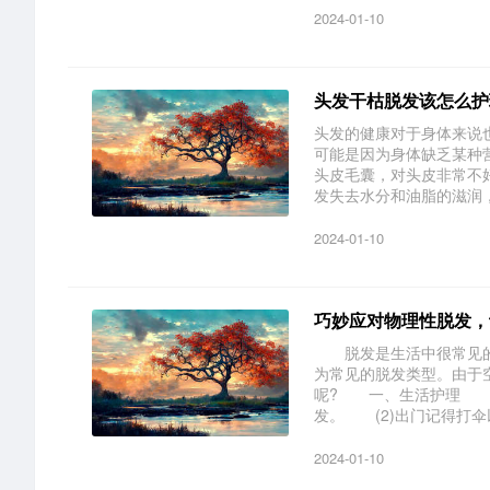
2024-01-10
头发干枯脱发该怎么护
头发的健康对于身体来说
可能是因为身体缺乏某种
头皮毛囊，对头皮非常不
发失去水分和油脂的滋润，而
2024-01-10
巧妙应对物理性脱发，
脱发是生活中很常见的
为常见的脱发类型。由于
呢? 一、生活护理 (
发。 (2)出门记得打伞以
2024-01-10