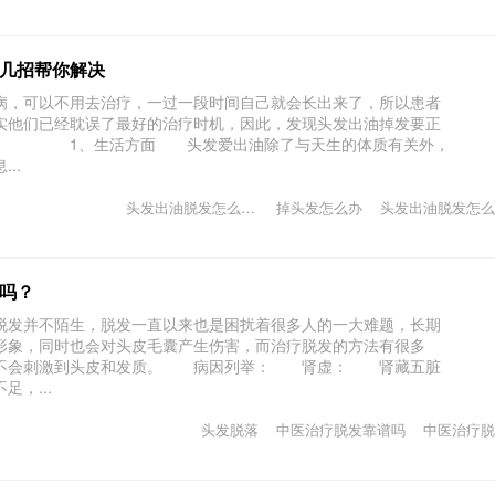
几招帮你解决
，可以不用去治疗，一过一段时间自己就会长出来了，所以患者
实他们已经耽误了最好的治疗时机，因此，发现头发出油掉发要正
疗。 1、生活方面 头发爱出油除了与天生的体质有关外，
..
头发出油脱发怎么治疗
掉头发怎么办
头发出油脱发怎么
吗？
发并不陌生，脱发一直以来也是困扰着很多人的一大难题，长期
形象，同时也会对头皮毛囊产生伤害，而治疗脱发的方法有很多
，不会刺激到头皮和发质。 病因列举： 肾虚： 肾藏五脏
，...
头发脱落
中医治疗脱发靠谱吗
中医治疗脱