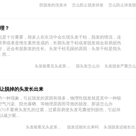
防脱发的洗发水
怎么防止脱发掉发
怎么防止掉发脱
理？
也是十分重要，很多人在生活中会出现头发干枯，脱发的情况，这
营养或者是维生素所造成的，长期头发干枯或者脱发就会容易损伤
好，还会有损新发的生长。头发干枯毛躁的原因：头发干枯是指头
...
头发能看见头皮算不算脱发
脱头发怎么治
头发脱发严重怎么
让脱掉的头发长出来
一种现象，引起脱发的原因有很多，物理性脱发就是其中一种较
空气污染、阳光暴晒、等物理原因而导致的脱发。那该怎么办
1)不要将头发扎的过紧，过紧容易使头发毛囊使到损伤，引起掉
减少紫...
头发能看见头皮算不算脱发
脱发还能长出来吗
头顶