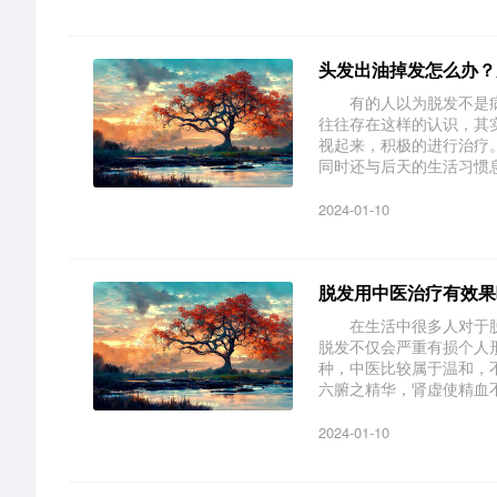
头发出油掉发怎么办？
有的人以为脱发不是病
往往存在这样的认识，其
视起来，积极的进行治
同时还与后天的生活习惯息.
2024-01-10
脱发用中医治疗有效果
在生活中很多人对于脱
脱发不仅会严重有损个人
种，中医比较属于温和
六腑之精华，肾虚使精血不足
2024-01-10