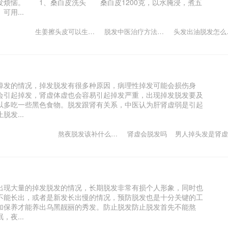
发烦恼。 1、桑白皮洗头 桑白皮1200克，以水腌浸，煮五
用...
生姜擦头皮可以生发吗
脱发中医治疗方法和方药
头发
掉发的情况，掉发脱发有很多种原因，病理性掉发可能会损伤身
会引起掉发，肾虚体虚也会容易引起掉发严重，出现掉发脱发要及
以多吃一些黑色食物。脱发跟肾有关系，中医认为肝肾虚弱是引起
发...
熬夜脱发该补什么维生素
肾虚会脱发吗
男人掉头发是肾虚
出现大量的掉发脱发的情况，长期脱发非常有损个人形象，同时也
不能长出，或者是新发长出慢的情况，预防脱发也是十分关键的工
加保养才能养出乌黑靓丽的秀发。防止脱发防止脱发首先不能熬
夜...