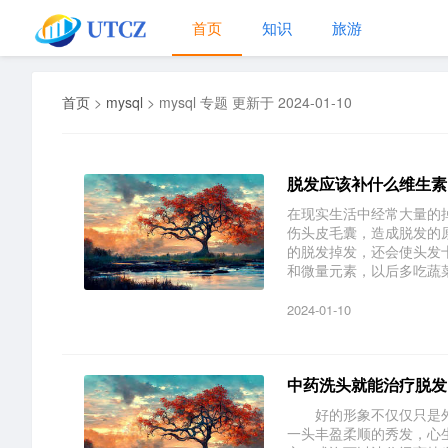
首页
知识
旅游
首页
>
mysql
>
mysql 专题 更新于 2024-01-10
脱发应该补什么维生素
在现实生活中经常大量的
伤头皮毛囊，造成脱发的
的脱发掉发，还会使头发
和微量元素，以后多吃蔬菜，
2024-01-10
中药洗头就能治疗脱发
好的形象不仅仅只是外
一头丰盈柔顺的秀发，心