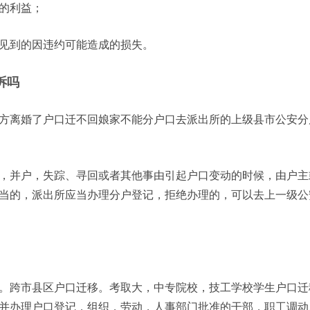
的利益；
见到的因违约可能造成的损失。
诉吗
方离婚了户口迁不回娘家不能分户口去派出所的上级县市公安分
，并户，失踪、寻回或者其他事由引起户口变动的时候，由户主
当的，派出所应当办理分户登记，拒绝办理的，可以去上一级公
。跨市县区户口迁移。考取大，中专院校，技工学校学生户口迁
并办理户口登记，组织，劳动，人事部门批准的干部，职工调动