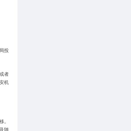
局投
或者
安机
移。
及随