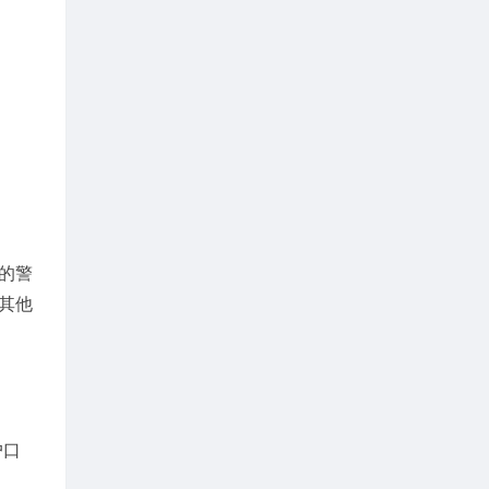
的警
其他
户口