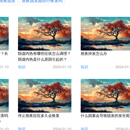
熬夜脱发
熬夜脱发能自行恢复吗
好？长
阴虚内热有哪些症状怎么调理？
熬夜掉发怎么办
阴虚内热是什么原因引起的？
01-10
知识
2024-01-10
知识
2024-01
危害吗
停止熬夜痘痘多久会恢复
什么因素会导致脱发的发生呢
神
01-10
知识
2024-01-10
知识
2024-01